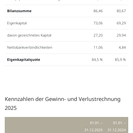
Bilanzsumme
86,46
80,67
Eigenkapital
73,06
69,29
davon gezeichnetes Kapital
27,20
29,94
Nettobankverbindlichkeiten
11,06
4,84
Eigenkapitalquote
84,5 %
85,9 %
Kennzahlen der Gewinn- und Verlustrechnung
2025
01.01. –
01.01. –
31.12.2025
31.12.2024