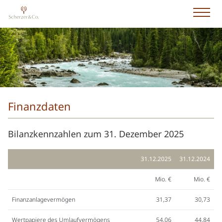
Finanzdaten
Bilanzkennzahlen zum 31. Dezember 2025
31.12.2025
31.12.2024
Mio. €
Mio. €
Finanzanlagevermögen
31,37
30,73
Wertpapiere des Umlaufvermögens
54,06
44,84