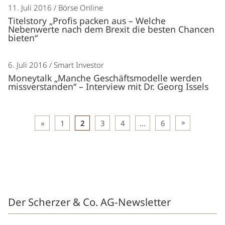
11. Juli 2016
Börse Online
Titelstory „Profis packen aus – Welche
Nebenwerte nach dem Brexit die besten Chancen
bieten“
6. Juli 2016
Smart Investor
Moneytalk „Manche Geschäftsmodelle werden
missverstanden“ – Interview mit Dr. Georg Issels
Beitragsnavigation
1
2
3
4
…
6
Der Scherzer & Co. AG-Newsletter