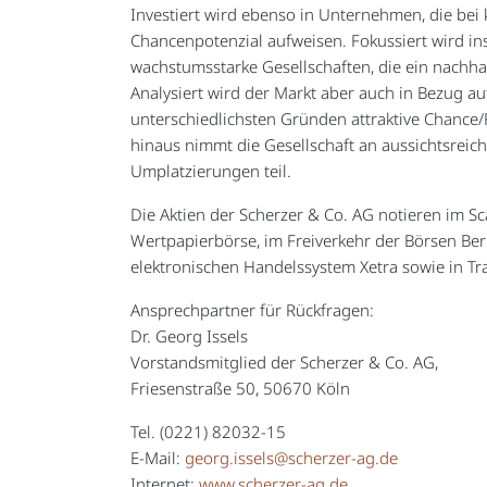
Investiert wird ebenso in Unternehmen, die bei 
Chancenpotenzial aufweisen. Fokussiert wird i
wachstumsstarke Gesellschaften, die ein nachha
Analysiert wird der Markt aber auch in Bezug au
unterschiedlichsten Gründen attraktive Chance/
hinaus nimmt die Gesellschaft an aussichtsre
Umplatzierungen teil.
Die Aktien der Scherzer & Co. AG notieren im S
Wertpapierbörse, im Freiverkehr der Börsen Ber
elektronischen Handelssystem Xetra sowie in Tr
Ansprechpartner für Rückfragen:
Dr. Georg Issels
Vorstandsmitglied der Scherzer & Co. AG,
Friesenstraße 50, 50670 Köln
Tel. (0221) 82032-15
E-Mail:
georg.issels@scherzer-ag.de
Internet:
www.scherzer-ag.de