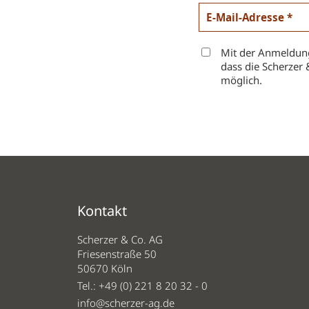
Mit der Anmeldung
dass die Scherzer 
möglich.
Kontakt
Scherzer & Co. AG
Friesenstraße 50
50670 Köln
Tel.:
+49 (0) 221 8 20 32 - 0
info@scherzer-ag.de