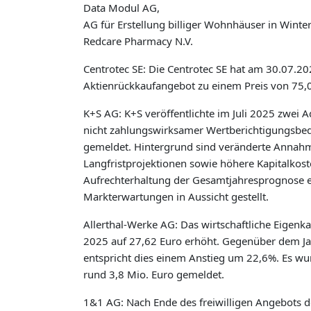
Data Modul AG,
AG für Erstellung billiger Wohnhäuser in Winter
Redcare Pharmacy N.V.
Centrotec SE: Die Centrotec SE hat am 30.07.202
Aktienrückkaufangebot zu einem Preis von 75,0
K+S AG: K+S veröffentlichte im Juli 2025 zwei 
nicht zahlungswirksamer Wertberichtigungsbed
gemeldet. Hintergrund sind veränderte Annahme
Langfristprojektionen sowie höhere Kapitalkos
Aufrechterhaltung der Gesamtjahresprognose ei
Markterwartungen in Aussicht gestellt.
Allerthal-Werke AG: Das wirtschaftliche Eigenkap
2025 auf 27,62 Euro erhöht. Gegenüber dem Ja
entspricht dies einem Anstieg um 22,6%. Es wu
rund 3,8 Mio. Euro gemeldet.
1&1 AG: Nach Ende des freiwilligen Angebots d