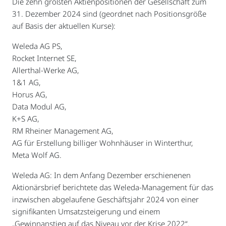
Die zehn größten Aktienpositionen der Gesellschaft zum
31. Dezember 2024 sind (geordnet nach Positionsgröße
auf Basis der aktuellen Kurse):
Weleda AG PS,
Rocket Internet SE,
Allerthal-Werke AG,
1&1 AG,
Horus AG,
Data Modul AG,
K+S AG,
RM Rheiner Management AG,
AG für Erstellung billiger Wohnhäuser in Winterthur,
Meta Wolf AG.
Weleda AG: In dem Anfang Dezember erschienenen
Aktionärsbrief berichtete das Weleda-Management für das
inzwischen abgelaufene Geschäftsjahr 2024 von einer
signifikanten Umsatzsteigerung und einem
„Gewinnanstieg auf das Niveau vor der Krise 2022“.