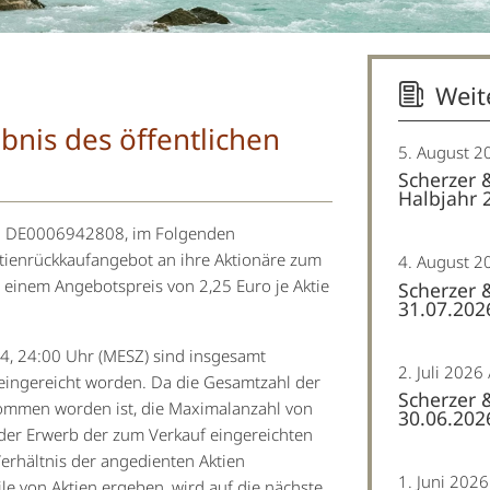
Weit
bnis des öffentlichen
5. August 2
Scherzer 
Halbjahr 
IN: DE0006942808, im Folgenden
Aktienrückkaufangebot an ihre Aktionäre zum
4. August 2
 einem Angebotspreis von 2,25 Euro je Aktie
Scherzer 
31.07.202
4, 24:00 Uhr (MESZ) sind insgesamt
2. Juli 2026
eingereicht worden. Da die Gesamtzahl der
Scherzer 
nommen worden ist, die Maximalanzahl von
30.06.202
 der Erwerb der zum Verkauf eingereichten
erhältnis der angedienten Aktien
1. Juni 2026
le von Aktien ergeben, wird auf die nächste