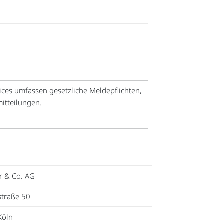
ces umfassen gesetzliche Meldepflichten,
itteilungen.
h
r & Co. AG
straße 50
Köln