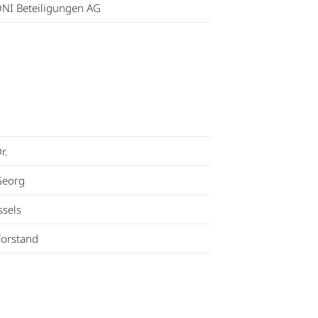
NI Beteiligungen AG
r.
Georg
ssels
orstand