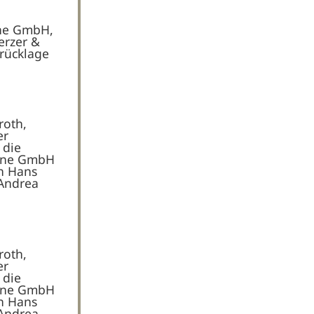
hne GmbH,
erzer &
lrücklage
roth,
er
 die
öhne GmbH
n Hans
 Andrea
roth,
er
 die
öhne GmbH
n Hans
 Andrea