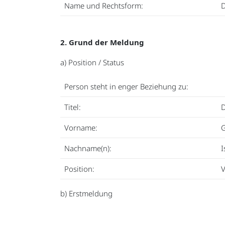
Name und Rechtsform:
D
2. Grund der Meldung
a) Position / Status
Person steht in enger Beziehung zu:
Titel:
D
Vorname:
Nachname(n):
I
Position:
V
b) Erstmeldung