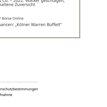
& Co. – 2022: Wacker geschlagen,
haltene Zuversicht
Börse Online
hancen: „Kölner Warren Buffett“
atenschutzbestimmungen
aufnahme