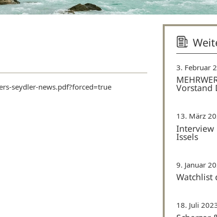
Weit
3. Februar 
MEHRWERT 
ers-seydler-news.pdf?forced=true
Vorstand D
13. März 2
Interview
Issels
9. Januar 2
Watchlist 
18. Juli 202