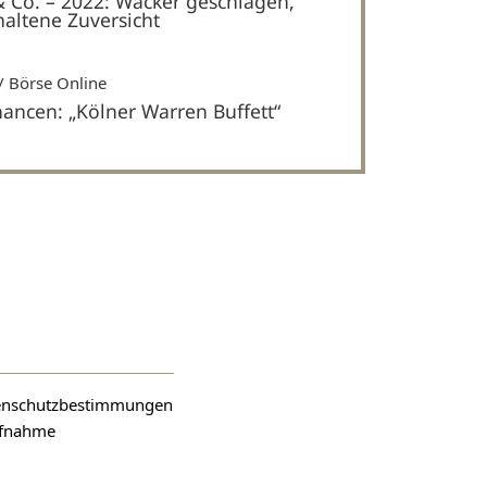
& Co. – 2022: Wacker geschlagen,
haltene Zuversicht
Börse Online
hancen: „Kölner Warren Buffett“
atenschutzbestimmungen
aufnahme